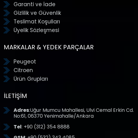
Garanti ve İade
Gizlilik ve Güvenlik
Teslimat Koşulları
Üyelik Sözleşmesi
MARKALAR & YEDEK PARÇALAR
Peugeot
Citroen
Ürün Grupları
İLETIŞIM
Adres
:Uğur Mumcu Mahallesi, Ulvi Cemal Erkin Cd.
No:61, 06370 Yenimahalle/Ankara
Tel
: +90 (312) 354 8888
GSM
: +90 (532) 343 4085