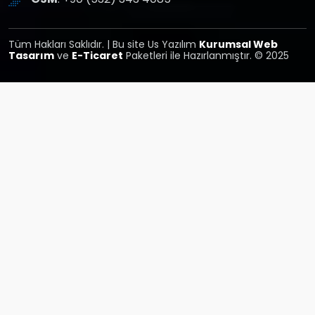
Tüm Hakları Saklıdır. | Bu site Us Yazılım
Kurumsal Web
Tasarım
ve
E-Ticaret
Paketleri ile Hazırlanmıştır. © 2025