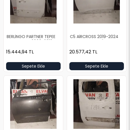
BERLİNGO PARTNER TEPEE
C5 AİRCROSS 2019-2024
KAPALI KASA 2009-2019
BOŞ BEYAZ SOL ÖN KAPI
BOŞ BEYAZ SOL ARKA KAPI
15.444,94
TL
20.577,42
TL
Sepete Ekle
Sepete Ekle