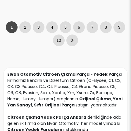
1
2
3
4
5
6
7
8
9
10
Elvan Otomotiv Citroen Çıkma Parça - Yedek Parça
Firmamız Benzinli ve Dizel tüm Citroen (C-Elysee, C1, C2,
C3, C3 Picasso, C4, C4 Picasso, C4 Grand Picasso, C5,
C6, C8, Evasion, Saxo, Xantia, Xm, Xsara, Zx, Berlingo,
Nemo, Jumpy, Jumper) araçlarının
Orijinal Çıkma, Yeni
Yan Sanayi, Sıfır Orijinal Parça
satışını yapmaktadır.
Citroen Çıkma Yedek Parça Ankara
denildiğinde akla
gelen ilk firma olan Elvan Otomotiv her model yılında ki
Citroen Yedek Parçaları
nı stoklarında