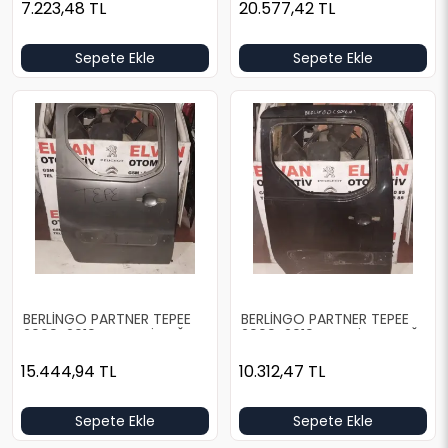
7.223,48
TL
20.577,42
TL
Sepete Ekle
Sepete Ekle
BERLİNGO PARTNER TEPEE
BERLİNGO PARTNER TEPEE
2009-2019 BOŞ GRİ SAĞ
2009-2019 BOŞ SİYAH SAĞ
ARKA KAPI
ARKA KAPI
15.444,94
TL
10.312,47
TL
Sepete Ekle
Sepete Ekle