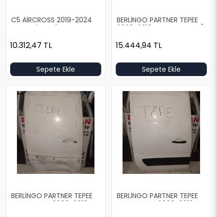
C5 AİRCROSS 2019-2024
BERLİNGO PARTNER TEPEE
BOŞ GRİ SOL ÖN KAPI
2009-2019 BOŞ BEYAZ SAĞ
ARKA KAPI
10.312,47
TL
15.444,94
TL
Sepete Ekle
Sepete Ekle
BERLİNGO PARTNER TEPEE
BERLİNGO PARTNER TEPEE
KAPALI KASA 2009-2019
KAPALI KASA 2009-2019
BOŞ BEYAZ SAĞ ARKA KAPI
DOLU BEYAZ SAĞ ARKA KAPI