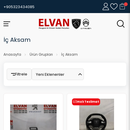
+905323434085
İç Aksam
Anasayfa
Ürün Grupları
İç Aksam
Filtrele
Yeni Eklenenler
Hızlı Teslimat