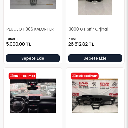
PEUGEOT 306 KALORİFER
3008 GT Sıfır Orjinal
CERCEVESİ
Airbagli Direksiyon
İkinci El
Yeni
5.000,00
TL
26.612,82
TL
Sepete Ekle
Sepete Ekle
Hızlı Teslimat
Hızlı Teslimat