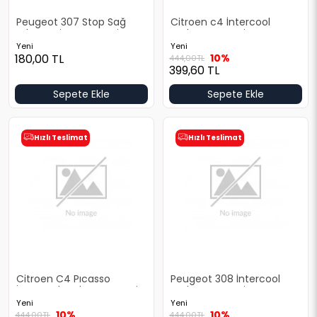
Peugeot 307 Stop Sağ
Citroen c4 İntercool
Arka Yeni Yan Sanayi
Radyatoru Yeni Yan
Sanayi
Yeni
Yeni
180,00
TL
10%
444,00
TL
399,60
TL
Sepete Ekle
Sepete Ekle
Hızlı Teslimat
Hızlı Teslimat
Citroen C4 Pıcasso
Peugeot 308 İntercool
İntercool Radyatoru Yeni
Radyatoru Yeni Yan
Yan Sanayi
Sanayi
Yeni
Yeni
10%
10%
444,00
TL
444,00
TL