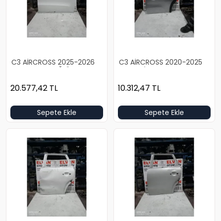
C3 AİRCROSS 2025-2026
C3 AİRCROSS 2020-2025
BOŞ BEYAZ SAĞ ÖN KAPI
BOŞ GRİ SOL ARKA KAPI
20.577,42
TL
10.312,47
TL
Sepete Ekle
Sepete Ekle