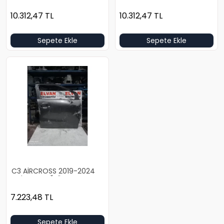
10.312,47
TL
10.312,47
TL
Sepete Ekle
Sepete Ekle
C3 AİRCROSS 2019-2024
GRİ BOŞ SAĞ ÖN KAPI
7.223,48
TL
Sepete Ekle