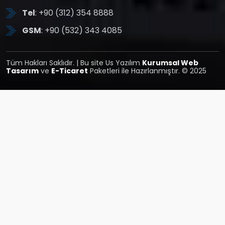
Tel
: +90 (312) 354 8888
GSM
: +90 (532) 343 4085
Tüm Hakları Saklıdır. | Bu site Us Yazılım
Kurumsal Web
Tasarım
ve
E-Ticaret
Paketleri ile Hazırlanmıştır. © 2025