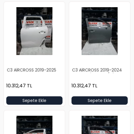
C3 AİRCROSS 2019-2025
C3 AİRCROSS 2019-2024
BOŞ BEYAZ SOL ARKA KAPI
KOYU GRİ BOŞ SAĞ ÖN
KAPI
10.312,47
TL
10.312,47
TL
Sepete Ekle
Sepete Ekle