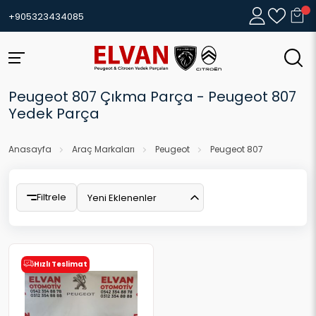
+905323434085
Peugeot 807 Çıkma Parça - Peugeot 807
Yedek Parça
Anasayfa
Araç Markaları
Peugeot
Peugeot 807
Filtrele
Yeni Eklenenler
Hızlı Teslimat