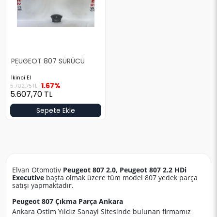
PEUGEOT 807 SÜRÜCÜ
AİRBAG
İkinci El
1.67%
5.702,75
TL
5.607,70
TL
Sepete Ekle
Elvan Otomotiv
Peugeot 807 2.0, Peugeot 807 2.2 HDi
Executive
başta olmak üzere tüm model 807 yedek parça
satışı yapmaktadır.
Peugeot 807 Çıkma Parça Ankara
Ankara Ostim Yıldız Sanayi Sitesinde bulunan firmamız