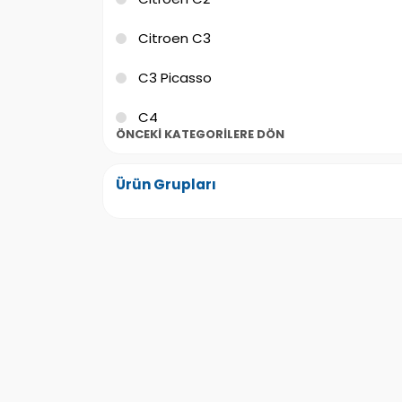
Citroen C3
C3 Picasso
C4
ÖNCEKI KATEGORILERE DÖN
C4 Pıcasso
Ürün Grupları
C4 Grand Picasso
Citroen C5
Citroen C6
Citroen C8
Citroen Evasion
Citroen Saxo