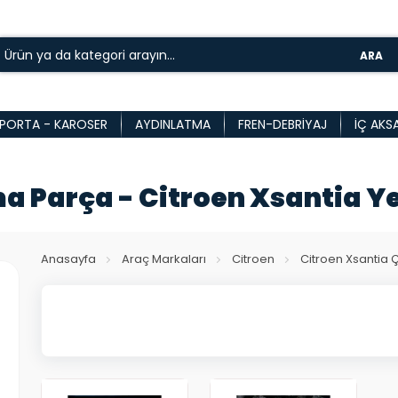
ARA
PORTA - KAROSER
AYDINLATMA
FREN-DEBRIYAJ
İÇ AKS
a Parça - Citroen Xsantia Y
Anasayfa
Araç Markaları
Citroen
Citroen Xsantia 