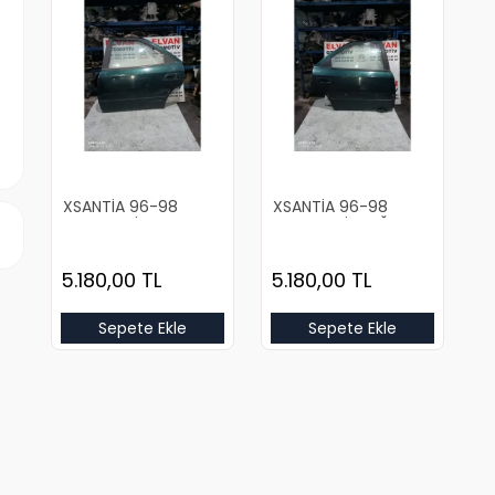
XSANTİA 96-98
XSANTİA 96-98
DOLU YEŞİL SOL ARKA
DOLU YEŞİL SAĞ ARKA
KAPI
KAPI
5.180,00
TL
5.180,00
TL
Sepete Ekle
Sepete Ekle