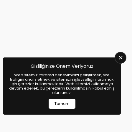
C5 Aircross Çıkma Parça - C5
Aircross Yedek Parça
Citroen Xsantia Çıkma Parça -
Citroen Xsantia Yedek Parça
Xsara Picasso Çıkma Parça - Xsara
Picasso Yedek Parça
DS4 Çıkma Parça - DS4 Yedek Parça
Gizliliğinize Önem Veriyoruz
DS5 Çıkma Parça - DS5 Yedek Parça
Web sitemiz, tarama deneyiminizi geliştirmek, site
trafiğini analiz etmek ve sitemizin işlevselliğini artırmak
DS9 Çıkma Parça - DS9 Yedek Parça
için çerezler kullanmaktadır. Web sitemizi kullanmaya
devam ederek, bu çerezlerin kullanılmasını kabul etmiş
olursunuz.
DS7 Çıkma Parça - DS7 Yedek Parça
Tamam