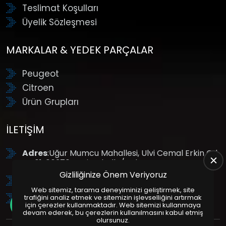
Teslimat Koşulları
Üyelik Sözleşmesi
MARKALAR & YEDEK PARÇALAR
Peugeot
Citroen
Ürün Grupları
İLETIŞIM
Adres
:Uğur Mumcu Mahallesi, Ulvi Cemal Erkin Cd.
No:61, 06370 Yenimahalle/Ankara
Gizliliğinize Önem Veriyoruz
Tel
: +90 (312) 354 8888
Web sitemiz, tarama deneyiminizi geliştirmek, site
GSM
: +90 (532) 343 4085
trafiğini analiz etmek ve sitemizin işlevselliğini artırmak
için çerezler kullanmaktadır. Web sitemizi kullanmaya
devam ederek, bu çerezlerin kullanılmasını kabul etmiş
olursunuz.