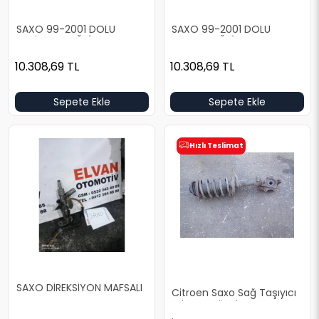
SAXO 99-2001 DOLU
SAXO 99-2001 DOLU
LACİVERT SAĞ ÖN KAPI
KIRMIZI SAĞ ÖN KAPI
10.308,69
TL
10.308,69
TL
Sepete Ekle
Sepete Ekle
Hızlı Teslimat
SAXO DİREKSİYON MAFSALI
Citroen Saxo Sağ Taşıyıcı
Çıkma Orjinal