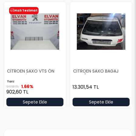
Hızlı Teslimat
CİTROEN SAXO VTS ÖN
CİTROEN SAXO BAGAJ
TAMPON İÇ IZGARA
KAPAĞI
Yeni
1.66%
13.301,54
TL
917,81
TL
902,60
TL
Sepete Ekle
Sepete Ekle