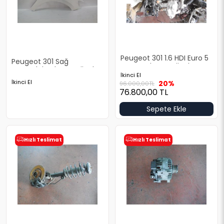
Peugeot 301 1.6 HDI Euro 5
Peugeot 301 Sağ
Motor Çıkma Orjinal
Çamurluk Çıkma Orjinal
İkinci El
İkinci El
20%
96.000,00
TL
76.800,00
TL
Sepete Ekle
Hızlı Teslimat
Hızlı Teslimat