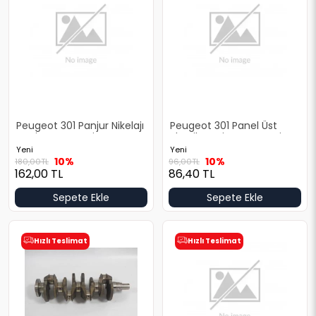
Peugeot 301 Panjur Nikelajı
Peugeot 301 Panel Üst
Yeni Yan Sanayi
Plastik Yeni Yan Sanayi
Yeni
Yeni
10%
10%
180,00
TL
96,00
TL
162,00
TL
86,40
TL
Sepete Ekle
Sepete Ekle
Hızlı Teslimat
Hızlı Teslimat