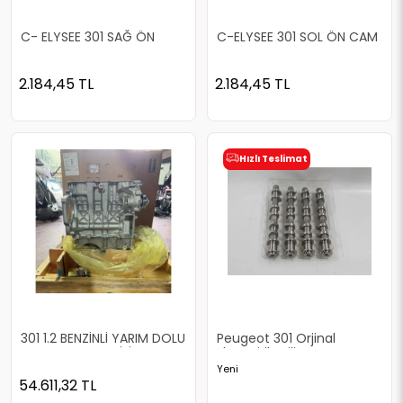
C- ELYSEE 301 SAĞ ÖN
C-ELYSEE 301 SOL ÖN CAM
CAM MOTORU
MOTORU
2.184,45
TL
2.184,45
TL
Hızlı Teslimat
301 1.2 BENZİNLİ YARIM DOLU
Peugeot 301 Orjinal
MOTOR SIFIR ORİJİNAL
Eksantirik Mili
TURBOSUZ (PİSTON, KRANK,
Yeni
YAĞ POMPASI , KARTEL
54.611,32
TL
ÜZERİNDE)