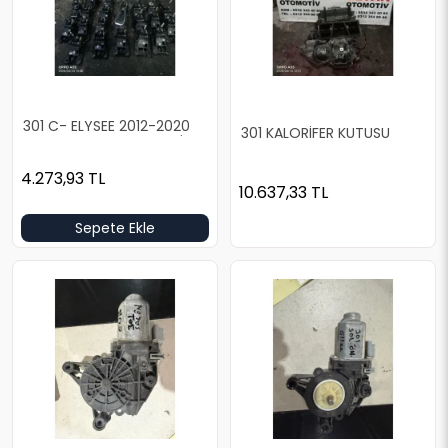
301 C- ELYSEE 2012-2020
301 KALORİFER KUTUSU
MODEL ARASI MANUEL VİTES
KOLU
4.273,93
TL
10.637,33
TL
Sepete Ekle