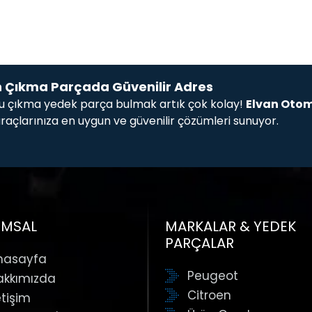
n Çıkma Parçada Güvenilir Adres
ğru çıkma yedek parça bulmak artık çok kolay!
Elvan Otom
raçlarınıza en uygun ve güvenilir çözümleri sunuyor.
samına, fren ve debriyaj sistemlerinden jant ve lastikler
 aydınlatma ekipmanları arayın, ister ateşleme sistemi gibi 
UMSAL
MARKALAR & YEDEK
in tüm modellerine uygun orijinal çıkma parçalar.
PARÇALAR
ontrol edilip aracınıza tam uyum sağlamak üzere sunulur.
nasayfa
aracınızı düşünen fiyat politikası.
Peugeot
akkımızda
tiyaçlarınıza en uygun parçayı bulan profesyonel bir ekip.
Citroen
etişim