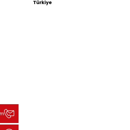
Türkiye
şim