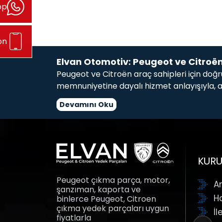
pp
on
Elvan Otomotiv: Peugeot ve Citroë
Peugeot ve Citroën araç sahipleri için do
memnuniyetine dayalı hizmet anlayışıyla, a
Kaporta ve karoser parçalarından motor ak
Devamını Oku
hizmetinizdeyiz. İster far, stop lambası gibi
burada bulabilirsiniz.
Neden Elvan Otomotiv?
KUR
Geniş Ürün Yelpazesi:
Peugeot ve Citroën’
Peugeot çıkma parça, motor,
Kalite ve Güven:
Her ürünümüz titizlikle k
A
şanzıman, kaporta ve
Ekonomik Çözümler:
Hem cebinizi hem de 
H
binlerce Peugeot, Citroen
Uzman Ekip:
Sorularınıza yanıt veren ve ih
çıkma yedek parçaları uygun
İl
fiyatlarla