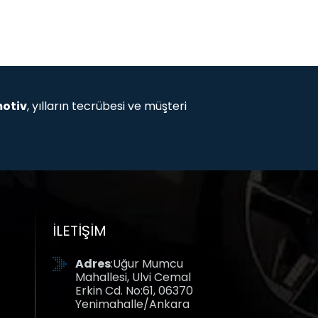
otiv
, yılların tecrübesi ve müşteri
e kadar geniş ürün yelpazemizle
teknik parçalar... İhtiyacınız olan her şeyi
İLETIŞIM
Adres
:Uğur Mumcu
Mahallesi, Ulvi Cemal
Erkin Cd. No:61, 06370
Yenimahalle/Ankara