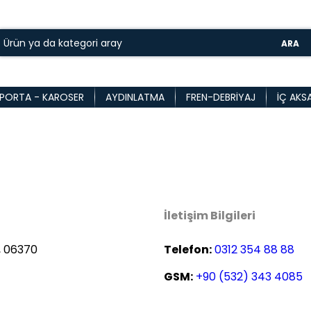
ARA
PORTA - KAROSER
AYDINLATMA
FREN-DEBRIYAJ
İÇ AKS
İletişim Bilgileri
, 06370
Telefon:
0312 354 88 88
GSM:
+90 (532) 343 4085