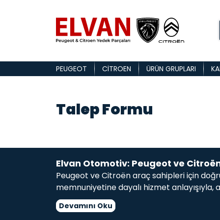
PEUGEOT
CITROEN
ÜRÜN GRUPLARI
KA
Talep Formu
Elvan Otomotiv: Peugeot ve Citroë
Peugeot ve Citroën araç sahipleri için do
memnuniyetine dayalı hizmet anlayışıyla, a
Kaporta ve karoser parçalarından motor ak
Devamını Oku
hizmetinizdeyiz. İster far, stop lambası gibi