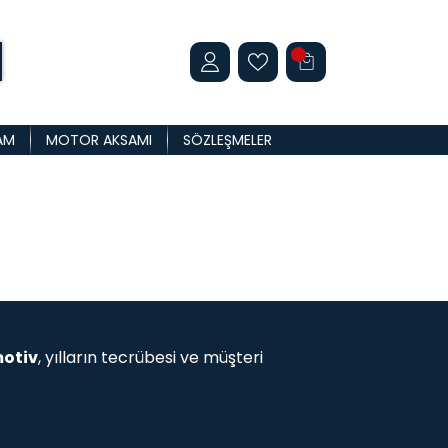
AM
MOTOR AKSAMI
SÖZLEŞMELER
otiv
, yılların tecrübesi ve müşteri
e kadar geniş ürün yelpazemizle
teknik parçalar... İhtiyacınız olan her şeyi