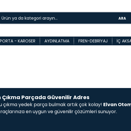
ARA
PORTA - KAROSER
AYDINLATMA
FREN-DEBRIYAJ
İÇ AKS
n Çıkma Parçada Güvenilir Adres
ğru çıkma yedek parça bulmak artık çok kolay!
Elvan Otom
raçlarınıza en uygun ve güvenilir çözümleri sunuyor.
samına, fren ve debriyaj sistemlerinden jant ve lastikler
 aydınlatma ekipmanları arayın, ister ateşleme sistemi gibi 