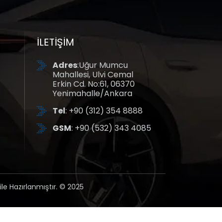
İLETIŞIM
Adres
:Uğur Mumcu
Mahallesi, Ulvi Cemal
Erkin Cd. No:61, 06370
Yenimahalle/Ankara
Tel
: +90 (312) 354 8888
GSM
: +90 (532) 343 4085
arça.
u yerdesiniz. Elvan Otomotiv, aracınıza
ile Hazırlanmıştır. © 2025