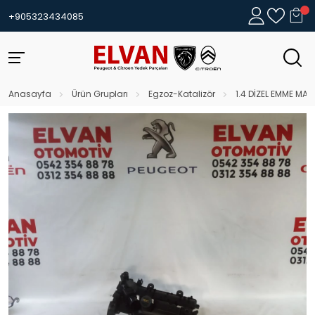
+905323434085
Anasayfa
Ürün Grupları
Egzoz-Katalizör
1.4 DİZEL EMME MAN