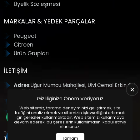
Üyelik Sözleşmesi
MARKALAR & YEDEK PARÇALAR
Peugeot
Citroen
Ürün Grupları
İLETIŞIM
Adres
:Uğur Mumcu Mahallesi, Ulvi Cemal Erkin Cd.
No:61, 06370 Yenimahalle/Ankara
Gizliliğinize Önem Veriyoruz
Tel
: +90 (312) 354 8888
Web sitemiz, tarama deneyiminizi geliştirmek, site
GSM
: +90 (532) 343 4085
trafiğini analiz etmek ve sitemizin işlevselliğini artırmak
için çerezler kullanmaktadır. Web sitemizi kullanmaya
devam ederek, bu çerezlerin kullanılmasını kabul etmiş
olursunuz.
Tüm Hakları Saklıdır. | Bu site Us Yazılım
Kurumsal Web
Tasarım
ve
E-Ticaret
Paketleri ile Hazırlanmıştır. © 2025
Tamam