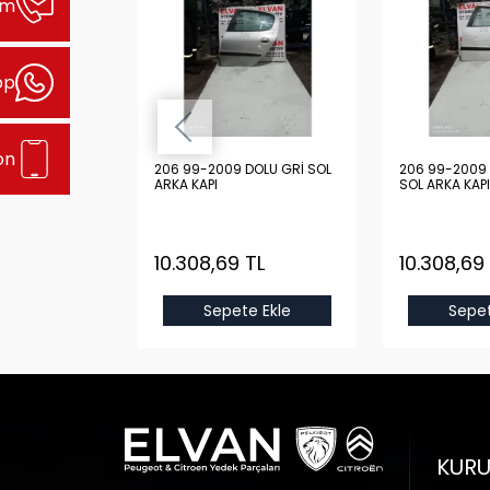
şim
pp
on
DOLU GRİ SOL
206 99-2009 DOLU GRİ SOL
206 99-2009 
ARKA KAPI
SOL ARKA KAPI
 TL
10.308,69 TL
10.308,69
e Ekle
Sepete Ekle
Sepet
KUR