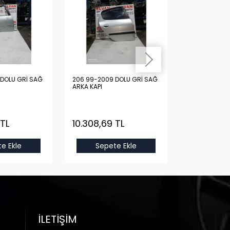
DOLU GRİ SAĞ
206 99-2009 DOLU GRİ SAĞ
206 99-2009 
ARKA KAPI
ARKA KAPI
 TL
10.308,69 TL
10.308,69
e Ekle
Sepete Ekle
Sepet
İLETIŞIM