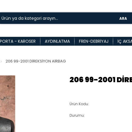
ARA
PORTA - KAROSER
AYDINLATMA
FREN-DEBRIYAJ
İÇ AKS
206 99-2001 DİREKSİYON AİRBAG
206 99-2001 Dİ
Ürün Kodu:
Durumu: