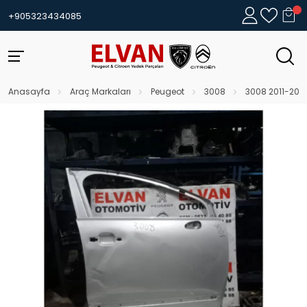
+905323434085
Anasayfa
Araç Markaları
Peugeot
3008
3008 2011-201