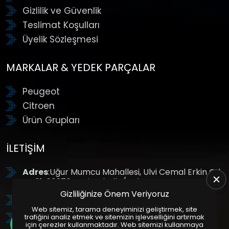
Gizlilik ve Güvenlik
Teslimat Koşulları
Üyelik Sözleşmesi
MARKALAR & YEDEK PARÇALAR
Peugeot
Citroen
Ürün Grupları
İLETIŞIM
Adres
:Uğur Mumcu Mahallesi, Ulvi Cemal Erkin Cd.
No:61, 06370 Yenimahalle/Ankara
Gizliliğinize Önem Veriyoruz
Tel
: +90 (312) 354 8888
Web sitemiz, tarama deneyiminizi geliştirmek, site
GSM
: +90 (532) 343 4085
trafiğini analiz etmek ve sitemizin işlevselliğini artırmak
için çerezler kullanmaktadır. Web sitemizi kullanmaya