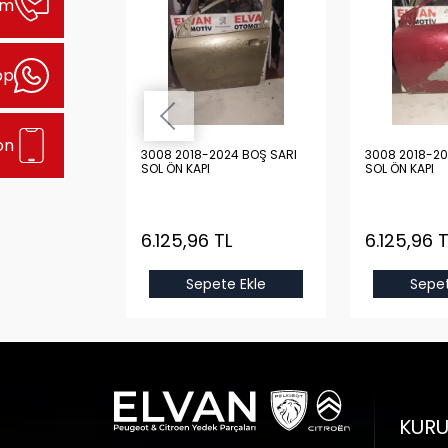
şim
pp
on
24 BOŞ GRİ
3008 2018-2024 BOŞ SARI
3008 2018-20
SOL ÖN KAPI
SOL ÖN KAPI
L
6.125,96 TL
6.125,96 T
e Ekle
Sepete Ekle
Sepet
KUR