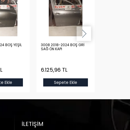
24 BOŞ YEŞİL
3008 2018-2024 BOŞ GRİ
3008 2018-20
SAĞ ÖN KAPI
SAĞ ÖN KAPI
L
6.125,96 TL
6.125,96 T
e Ekle
Sepete Ekle
Sepet
İLETIŞIM