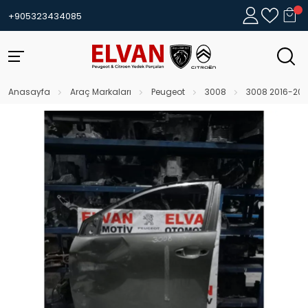
+905323434085
Anasayfa
Araç Markaları
Peugeot
3008
3008 2016-202