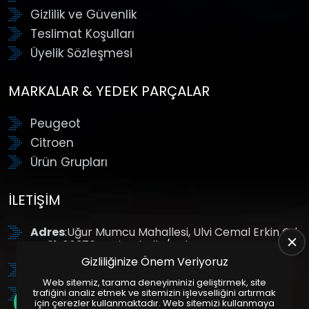
Gizlilik ve Güvenlik
Teslimat Koşulları
Üyelik Sözleşmesi
MARKALAR & YEDEK PARÇALAR
Peugeot
Citroen
Ürün Grupları
İLETIŞIM
Adres
:Uğur Mumcu Mahallesi, Ulvi Cemal Erkin Cd.
No:61, 06370 Yenimahalle/Ankara
Gizliliğinize Önem Veriyoruz
Tel
: +90 (312) 354 8888
Web sitemiz, tarama deneyiminizi geliştirmek, site
GSM
: +90 (532) 343 4085
trafiğini analiz etmek ve sitemizin işlevselliğini artırmak
için çerezler kullanmaktadır. Web sitemizi kullanmaya