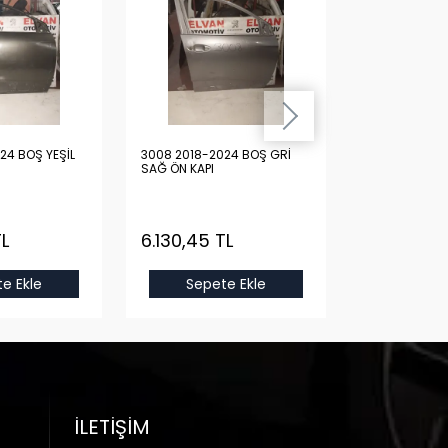
24 BOŞ YEŞİL
3008 2018-2024 BOŞ GRİ
3008 2018-20
SAĞ ÖN KAPI
SAĞ ÖN KAPI
TL
6.130,45 TL
6.130,45 
e Ekle
Sepete Ekle
Sepet
İLETIŞIM