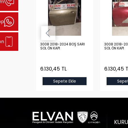
şim
pp
on
24 BOŞ GRİ
3008 2018-2024 BOŞ SARI
3008 2018-20
SOL ÖN KAPI
SOL ÖN KAPI
TL
6.130,45 TL
6.130,45 
e Ekle
Sepete Ekle
Sepet
KUR