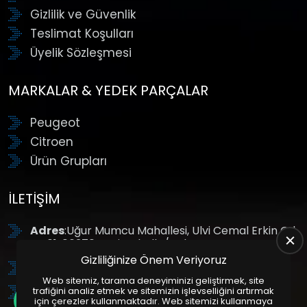
Gizlilik ve Güvenlik
Teslimat Koşulları
Üyelik Sözleşmesi
MARKALAR & YEDEK PARÇALAR
Peugeot
Citroen
Ürün Grupları
İLETIŞIM
Adres
:Uğur Mumcu Mahallesi, Ulvi Cemal Erkin Cd.
No:61, 06370 Yenimahalle/Ankara
Gizliliğinize Önem Veriyoruz
Tel
: +90 (312) 354 8888
Web sitemiz, tarama deneyiminizi geliştirmek, site
GSM
: +90 (532) 343 4085
trafiğini analiz etmek ve sitemizin işlevselliğini artırmak
için çerezler kullanmaktadır. Web sitemizi kullanmaya