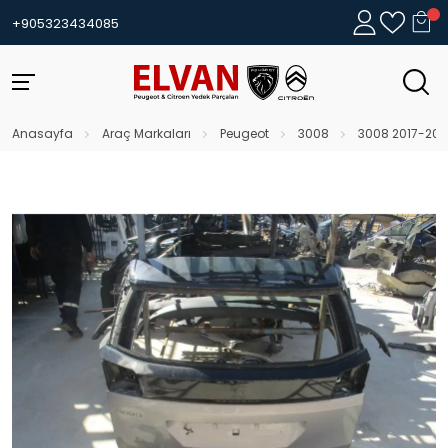
+905323434085
Anasayfa
Araç Markaları
Peugeot
3008
3008 2017-202