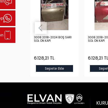
şim
pp
on
24 BOŞ GRİ
3008 2018-2024 BOŞ SARI
3008 2018-20
SOL ÖN KAPI
SOL ÖN KAPI
L
6.128,21 TL
6.128,21 T
e Ekle
Sepete Ekle
Sepet
KUR