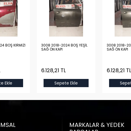
24 BOŞ KIRMIZI
3008 2018-2024 BOŞ YEŞİL
3008 2018-20
SAĞ ÖN KAPI
SAĞ ÖN KAPI
L
6.128,21 TL
6.128,21 T
e Ekle
Sepete Ekle
Sepet
UMSAL
MARKALAR & YEDEK