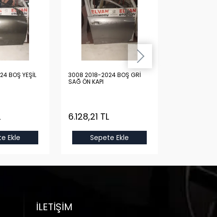
24 BOŞ YEŞİL
3008 2018-2024 BOŞ GRİ
3008 2018-20
SAĞ ÖN KAPI
SAĞ ÖN KAPI
L
6.128,21 TL
6.128,21 T
e Ekle
Sepete Ekle
Sepet
İLETIŞIM