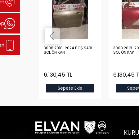
şim
pp
on
24 BOŞ GRİ
3008 2018-2024 BOŞ SARI
3008 2018-20
SOL ÖN KAPI
SOL ÖN KAPI
TL
6.130,45 TL
6.130,45 
e Ekle
Sepete Ekle
Sepet
KUR