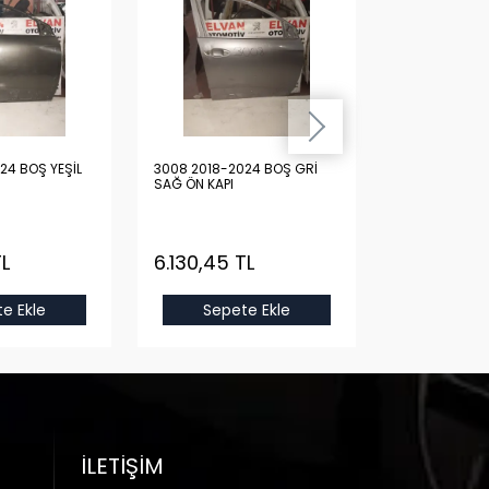
24 BOŞ YEŞİL
3008 2018-2024 BOŞ GRİ
3008 2018-20
SAĞ ÖN KAPI
SAĞ ÖN KAPI
TL
6.130,45 TL
6.130,45 
e Ekle
Sepete Ekle
Sepet
İLETIŞIM