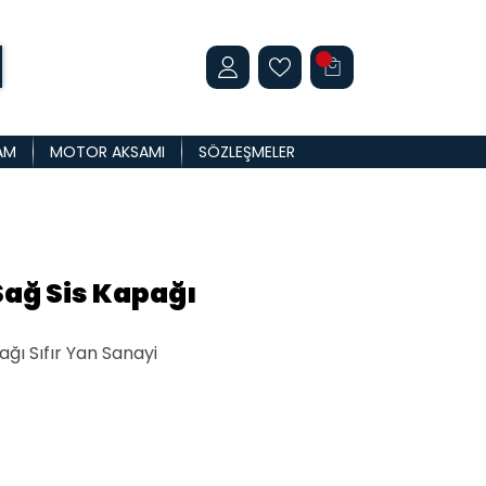
AM
MOTOR AKSAMI
SÖZLEŞMELER
Sağ Sis Kapağı
ğı Sıfır Yan Sanayi