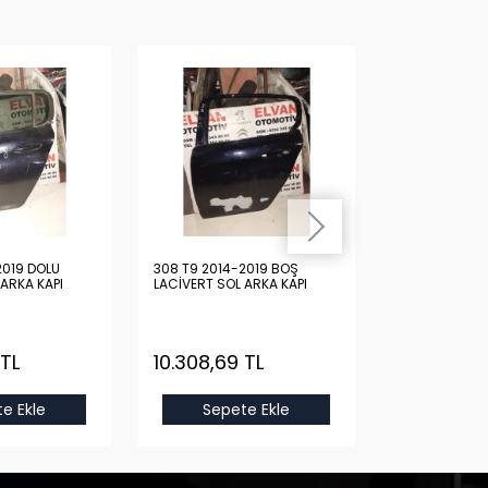
2019 DOLU
308 T9 2014-2019 BOŞ
308 T9 2014-
 ARKA KAPI
LACİVERT SOL ARKA KAPI
KIRMIZI SAĞ Ö
 TL
10.308,69 TL
15.439,29
e Ekle
Sepete Ekle
Sepet