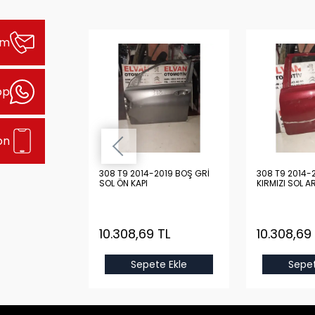
şim
pp
on
2019 BOŞ
308 T9 2014-2019 BOŞ GRİ
308 T9 2014-
N KAPI
SOL ÖN KAPI
KIRMIZI SOL A
 TL
10.308,69 TL
10.308,69
e Ekle
Sepete Ekle
Sepet