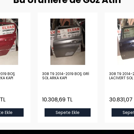
Bu Ürünlere de Göz Atın
2019 BOŞ
308 T9 2014-2019 BOŞ GRİ
308 T9 2014-
RKA KAPI
SOL ARKA KAPI
LACİVERT SOL
 TL
10.308,69 TL
30.831,07
e Ekle
Sepete Ekle
Sepet