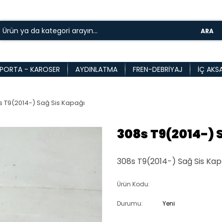
ARA
PORTA - KAROSER
AYDINLATMA
FREN-DEBRIYAJ
İÇ AKS
s T9(2014-) Sağ Sis Kapağı
308s T9(2014-) 
308s T9(2014-) Sağ Sis Kapa
Ürün Kodu:
Durumu:
Yeni