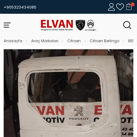
+905323434085
Anasayfa
Araç Markaları
Citroen
Citroen Berlingo
BERL