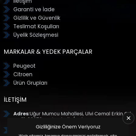
İletişim
Garanti ve İade
Gizlilik ve Güvenlik
Teslimat Koşulları
Üyelik Sözleşmesi
MARKALAR & YEDEK PARÇALAR
Peugeot
Citroen
Ürün Grupları
İLETIŞIM
Adres
:Uğur Mumcu Mahallesi, Ulvi Cemal Erkin Cd.
No:61, 06370 Yenimahalle/Ankara
Gizliliğinize Önem Veriyoruz
Tel
: +90 (312) 354 8888
Web sitemiz, tarama deneyiminizi geliştirmek, site