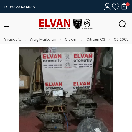
+905323434085
Anasayfa
Araç Markaları
Citroen
Citroen C3
C3 2005 -