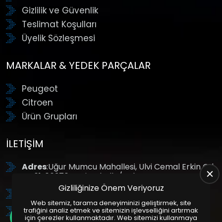
Gizlilik ve Güvenlik
Teslimat Koşulları
Üyelik Sözleşmesi
MARKALAR & YEDEK PARÇALAR
Peugeot
Citroen
Ürün Grupları
İLETIŞIM
Adres
:Uğur Mumcu Mahallesi, Ulvi Cemal Erkin Cd.
No:61, 06370 Yenimahalle/Ankara
Gizliliğinize Önem Veriyoruz
Tel
: +90 (312) 354 8888
Web sitemiz, tarama deneyiminizi geliştirmek, site
GSM
: +90 (532) 343 4085
trafiğini analiz etmek ve sitemizin işlevselliğini artırmak
için çerezler kullanmaktadır. Web sitemizi kullanmaya