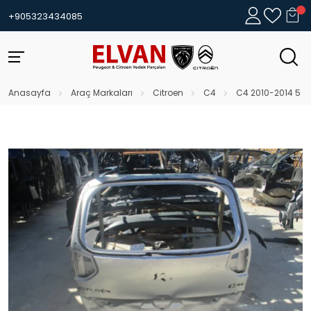
+905323434085
Anasayfa
Araç Markaları
Citroen
C4
C4 2010-2014 5 K