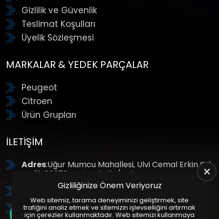
Gizlilik ve Güvenlik
Teslimat Koşulları
Üyelik Sözleşmesi
MARKALAR & YEDEK PARÇALAR
Peugeot
Citroen
Ürün Grupları
İLETIŞIM
Adres
:Uğur Mumcu Mahallesi, Ulvi Cemal Erkin Cd.
No:61, 06370 Yenimahalle/Ankara
Gizliliğinize Önem Veriyoruz
Tel
: +90 (312) 354 8888
Web sitemiz, tarama deneyiminizi geliştirmek, site
GSM
: +90 (532) 343 4085
trafiğini analiz etmek ve sitemizin işlevselliğini artırmak
için çerezler kullanmaktadır. Web sitemizi kullanmaya