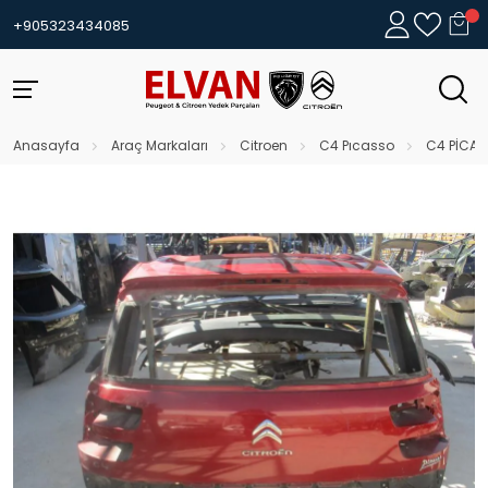
+905323434085
Anasayfa
Araç Markaları
Citroen
C4 Pıcasso
C4 PİCAS