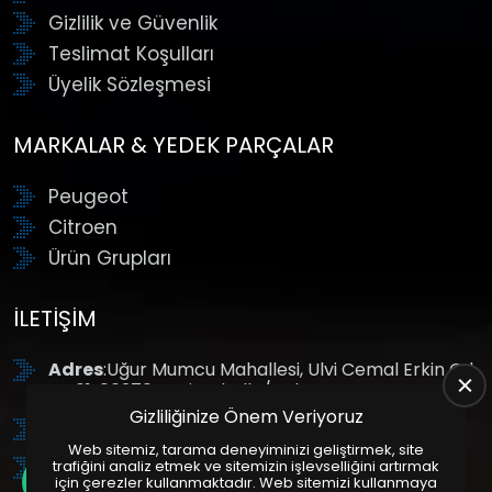
Gizlilik ve Güvenlik
Teslimat Koşulları
Üyelik Sözleşmesi
MARKALAR & YEDEK PARÇALAR
Peugeot
Citroen
Ürün Grupları
İLETIŞIM
Adres
:Uğur Mumcu Mahallesi, Ulvi Cemal Erkin Cd.
No:61, 06370 Yenimahalle/Ankara
Gizliliğinize Önem Veriyoruz
Tel
: +90 (312) 354 8888
Web sitemiz, tarama deneyiminizi geliştirmek, site
GSM
: +90 (532) 343 4085
trafiğini analiz etmek ve sitemizin işlevselliğini artırmak
için çerezler kullanmaktadır. Web sitemizi kullanmaya