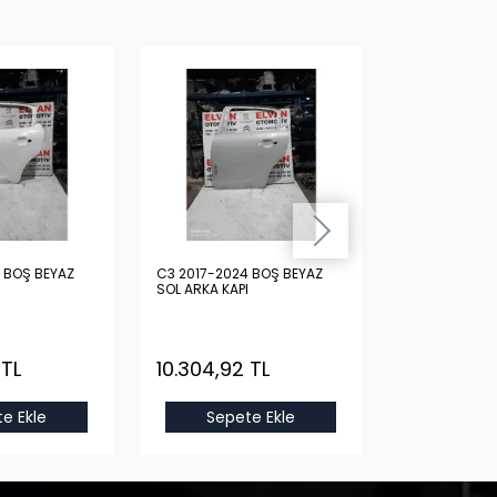
Z
C3 2017-2024 BOŞ BEYAZ
C3 2017-2024 DOLU KIRMIZ
SOL ARKA KAPI
SAĞ ÖN KAPI
 TL
10.304,92 TL
40.982,23
e Ekle
Sepete Ekle
Sepet