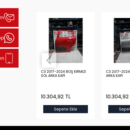
şim
pp
on
L
C3 2017-2024 BOŞ KIRMIZI
C3 2017-2024 BOŞ GRİ SO
SOL ARKA KAPI
ARKA KAPI
 TL
10.304,92 TL
10.304,92
e Ekle
Sepete Ekle
Sepet