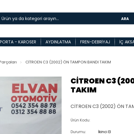
ARA
PORTA - KAROSER
AYDINLATMA
FREN-DEBRIYAJ
İÇ AKS
arçaları
CİTROEN C3 (2002) ÖN TAMPON BANDI TAKIM
CİTROEN C3 (20
TAKIM
CİTROEN C3 (2002) ÖN TA
Ürün Kodu:
Durumu:
İkinci El