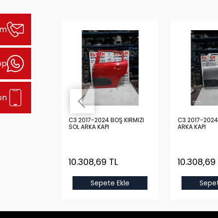
şim
pp
on
L
C3 2017-2024 BOŞ KIRMIZI
C3 2017-2024 BOŞ GRİ SO
SOL ARKA KAPI
ARKA KAPI
 TL
10.308,69 TL
10.308,69
e Ekle
Sepete Ekle
Sepet