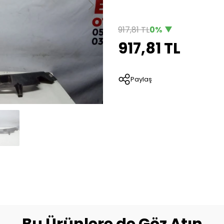
917,81 TL
0%
917,81 TL
Paylaş