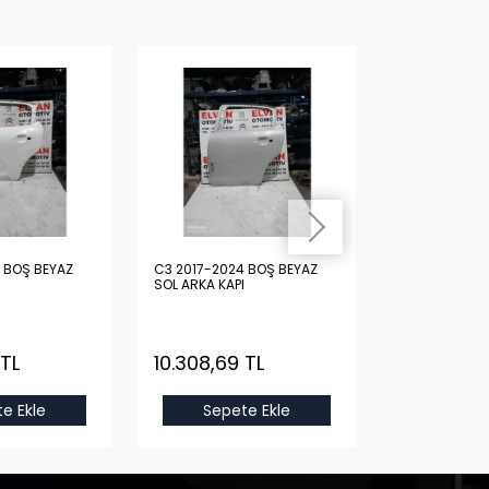
Z
C3 2017-2024 BOŞ BEYAZ
C3 2017-2024 DOLU KIRMIZ
SOL ARKA KAPI
SAĞ ÖN KAPI
 TL
10.308,69 TL
40.997,25
e Ekle
Sepete Ekle
Sepet