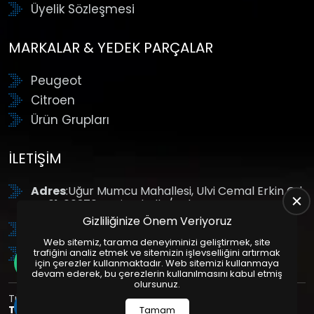
Üyelik Sözleşmesi
MARKALAR & YEDEK PARÇALAR
Peugeot
Citroen
Ürün Grupları
İLETIŞIM
Adres
:Uğur Mumcu Mahallesi, Ulvi Cemal Erkin Cd.
No:61, 06370 Yenimahalle/Ankara
Gizliliğinize Önem Veriyoruz
Tel
: +90 (312) 354 8888
Web sitemiz, tarama deneyiminizi geliştirmek, site
GSM
: +90 (532) 343 4085
trafiğini analiz etmek ve sitemizin işlevselliğini artırmak
için çerezler kullanmaktadır. Web sitemizi kullanmaya
devam ederek, bu çerezlerin kullanılmasını kabul etmiş
olursunuz.
Tüm Hakları Saklıdır. | Bu site Us Yazılım
Kurumsal Web
Tasarım
ve
E-Ticaret
Paketleri ile Hazırlanmıştır. © 2025
Tamam