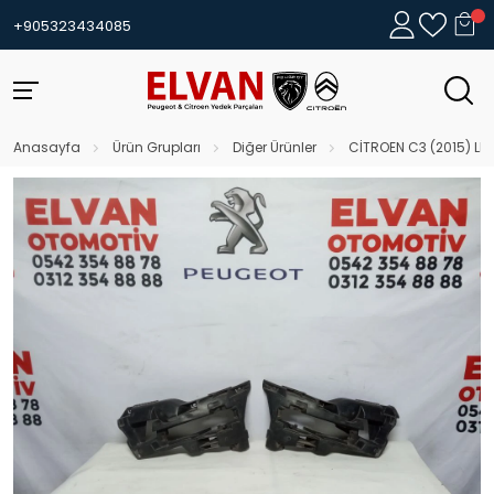
+905323434085
Anasayfa
Ürün Grupları
Diğer Ürünler
CİTROEN C3 (2015) LED