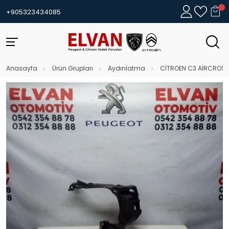
+905323434085
Anasayfa
Ürün Grupları
Aydınlatma
CİTROEN C3 AİRCROSS