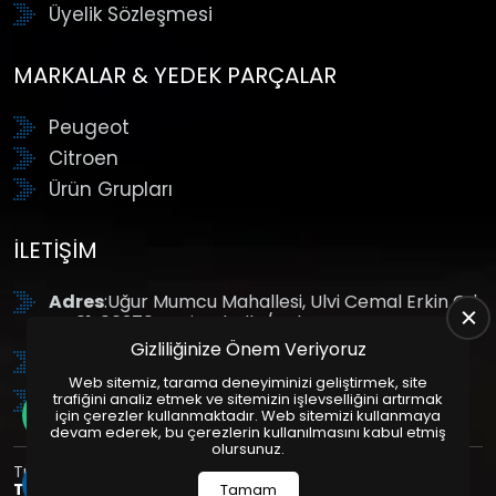
Üyelik Sözleşmesi
MARKALAR & YEDEK PARÇALAR
Peugeot
Citroen
Ürün Grupları
İLETIŞIM
Adres
:Uğur Mumcu Mahallesi, Ulvi Cemal Erkin Cd.
No:61, 06370 Yenimahalle/Ankara
Gizliliğinize Önem Veriyoruz
Tel
: +90 (312) 354 8888
Web sitemiz, tarama deneyiminizi geliştirmek, site
GSM
: +90 (532) 343 4085
trafiğini analiz etmek ve sitemizin işlevselliğini artırmak
için çerezler kullanmaktadır. Web sitemizi kullanmaya
devam ederek, bu çerezlerin kullanılmasını kabul etmiş
olursunuz.
Tüm Hakları Saklıdır. | Bu site Us Yazılım
Kurumsal Web
Tasarım
ve
E-Ticaret
Paketleri ile Hazırlanmıştır. © 2025
Tamam