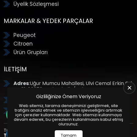
Üyelik Sözleşmesi
MARKALAR & YEDEK PARÇALAR
Peugeot
Citroen
Ürün Grupları
İLETIŞIM
Adres
:Uğur Mumcu Mahallesi, Ulvi Cemal Erkin Cd.
No:61, 06370 Yenimahalle/Ankara
Gizliliğinize Önem Veriyoruz
Tel
: +90 (312) 354 8888
Web sitemiz, tarama deneyiminizi geliştirmek, site
GSM
: +90 (532) 343 4085
trafiğini analiz etmek ve sitemizin işlevselliğini artırmak
için çerezler kullanmaktadır. Web sitemizi kullanmaya
devam ederek, bu çerezlerin kullanılmasını kabul etmiş
olursunuz.
Tüm Hakları Saklıdır. | Bu site Us Yazılım
Kurumsal Web
Tasarım
ve
E-Ticaret
Paketleri ile Hazırlanmıştır. © 2025
Tamam