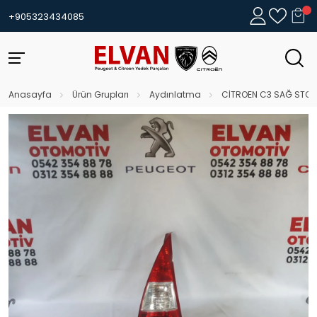
+905323434085
Anasayfa
Ürün Grupları
Aydınlatma
CİTROEN C3 SAĞ STOP