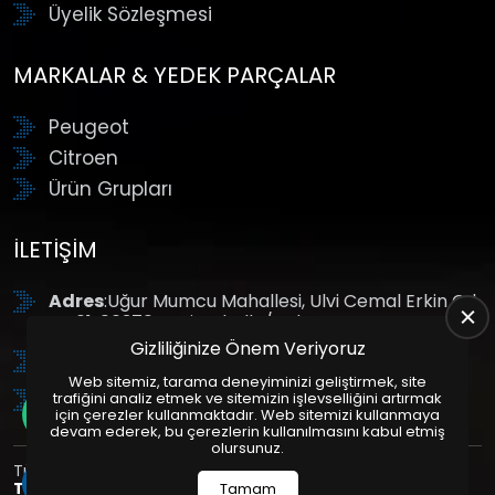
Üyelik Sözleşmesi
MARKALAR & YEDEK PARÇALAR
Peugeot
Citroen
Ürün Grupları
İLETIŞIM
Adres
:Uğur Mumcu Mahallesi, Ulvi Cemal Erkin Cd.
No:61, 06370 Yenimahalle/Ankara
Gizliliğinize Önem Veriyoruz
Tel
: +90 (312) 354 8888
Web sitemiz, tarama deneyiminizi geliştirmek, site
GSM
: +90 (532) 343 4085
trafiğini analiz etmek ve sitemizin işlevselliğini artırmak
için çerezler kullanmaktadır. Web sitemizi kullanmaya
devam ederek, bu çerezlerin kullanılmasını kabul etmiş
olursunuz.
Tüm Hakları Saklıdır. | Bu site Us Yazılım
Kurumsal Web
Tasarım
ve
E-Ticaret
Paketleri ile Hazırlanmıştır. © 2025
Tamam