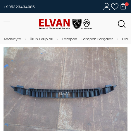
+905323434085
Anasayfa
Ürün Grupları
Tampon - Tampon Parçaları
Citro