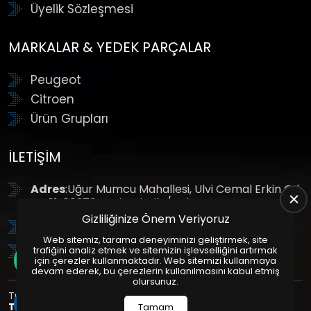
Üyelik Sözleşmesi
MARKALAR & YEDEK PARÇALAR
Peugeot
Citroen
Ürün Grupları
İLETIŞIM
Adres
:Uğur Mumcu Mahallesi, Ulvi Cemal Erkin Cd.
No:61, 06370 Yenimahalle/Ankara
Gizliliğinize Önem Veriyoruz
Tel
: +90 (312) 354 8888
Web sitemiz, tarama deneyiminizi geliştirmek, site
GSM
: +90 (532) 343 4085
trafiğini analiz etmek ve sitemizin işlevselliğini artırmak
için çerezler kullanmaktadır. Web sitemizi kullanmaya
devam ederek, bu çerezlerin kullanılmasını kabul etmiş
olursunuz.
Tüm Hakları Saklıdır. | Bu site Us Yazılım
Kurumsal Web
Tasarım
ve
E-Ticaret
Paketleri ile Hazırlanmıştır. © 2025
Tamam