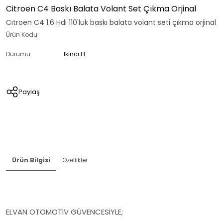
Citroen C4 Baskı Balata Volant Set Çıkma Orjinal
Cıtroen C4 1.6 Hdi 110'luk baskı balata volant seti çıkma orjinal
Ürün Kodu:
Durumu:
İkinci El
Paylaş
Ürün Bilgisi
Özellikler
ELVAN OTOMOTİV GÜVENCESİYLE;