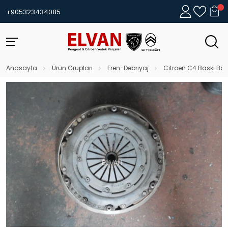
+905323434085
Anasayfa
Ürün Grupları
Fren-Debriyaj
Citroen C4 Baskı Bal