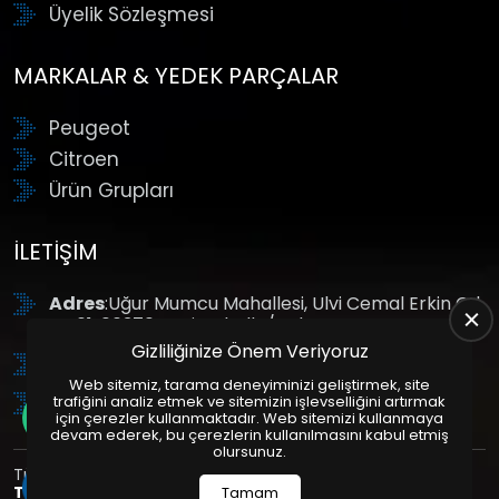
Üyelik Sözleşmesi
MARKALAR & YEDEK PARÇALAR
Peugeot
Citroen
Ürün Grupları
İLETIŞIM
Adres
:Uğur Mumcu Mahallesi, Ulvi Cemal Erkin Cd.
No:61, 06370 Yenimahalle/Ankara
Gizliliğinize Önem Veriyoruz
Tel
: +90 (312) 354 8888
Web sitemiz, tarama deneyiminizi geliştirmek, site
GSM
: +90 (532) 343 4085
trafiğini analiz etmek ve sitemizin işlevselliğini artırmak
için çerezler kullanmaktadır. Web sitemizi kullanmaya
devam ederek, bu çerezlerin kullanılmasını kabul etmiş
olursunuz.
Tüm Hakları Saklıdır. | Bu site Us Yazılım
Kurumsal Web
Tasarım
ve
E-Ticaret
Paketleri ile Hazırlanmıştır. © 2025
Tamam