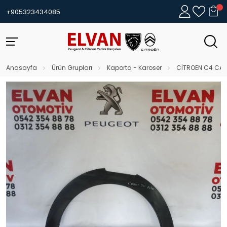
+905323434085
Anasayfa
Ürün Grupları
Kaporta - Karoser
CİTROEN C4 CAC