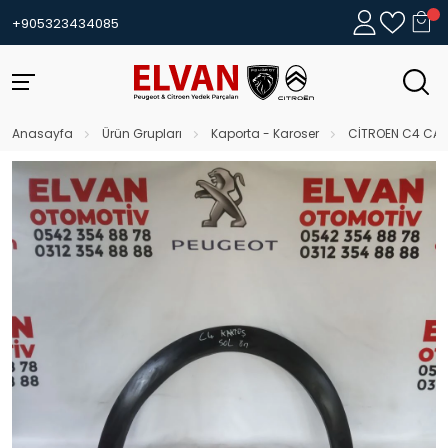
+905323434085
Anasayfa
Ürün Grupları
Kaporta - Karoser
CİTROEN C4 CAC