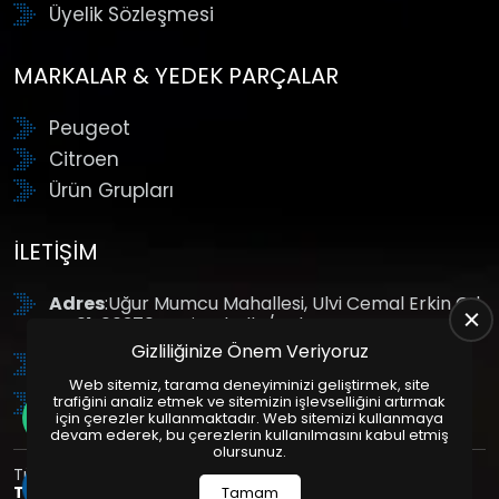
Üyelik Sözleşmesi
MARKALAR & YEDEK PARÇALAR
Peugeot
Citroen
Ürün Grupları
İLETIŞIM
Adres
:Uğur Mumcu Mahallesi, Ulvi Cemal Erkin Cd.
No:61, 06370 Yenimahalle/Ankara
Gizliliğinize Önem Veriyoruz
Tel
: +90 (312) 354 8888
Web sitemiz, tarama deneyiminizi geliştirmek, site
GSM
: +90 (532) 343 4085
trafiğini analiz etmek ve sitemizin işlevselliğini artırmak
için çerezler kullanmaktadır. Web sitemizi kullanmaya
devam ederek, bu çerezlerin kullanılmasını kabul etmiş
olursunuz.
Tüm Hakları Saklıdır. | Bu site Us Yazılım
Kurumsal Web
Tasarım
ve
E-Ticaret
Paketleri ile Hazırlanmıştır. © 2025
Tamam