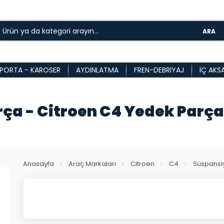
ARA
PORTA - KAROSER
AYDINLATMA
FREN-DEBRIYAJ
İÇ AKS
rça - Citroen C4 Yedek Parç
Anasayfa
Araç Markaları
Citroen
C4
Süspansiy