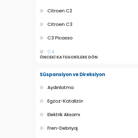
Citroen C2
Citroen C3
C3 Picasso
C4
ÖNCEKI KATEGORILERE DÖN
C4 Pıcasso
Süspansiyon ve Direksiyon
C4 Grand Picasso
Aydınlatma
Citroen C5
Egzoz-Katalizör
Citroen C6
Elektrik Aksamı
Citroen C8
Fren-Debriyaj
Citroen Evasion