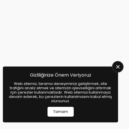
C5 Aircross Çıkma Parça - C5
Aircross Yedek Parça
Citroen Xsantia Çıkma Parça -
Citroen Xsantia Yedek Parça
Xsara Picasso Çıkma Parça - Xsara
Picasso Yedek Parça
DS4 Çıkma Parça - DS4 Yedek Parça
Gizliliğinize Önem Veriyoruz
DS5 Çıkma Parça - DS5 Yedek Parça
Web sitemiz, tarama deneyiminizi geliştirmek, site
trafiğini analiz etmek ve sitemizin işlevselliğini artırmak
DS9 Çıkma Parça - DS9 Yedek Parça
için çerezler kullanmaktadır. Web sitemizi kullanmaya
devam ederek, bu çerezlerin kullanılmasını kabul etmiş
olursunuz.
DS7 Çıkma Parça - DS7 Yedek Parça
Tamam