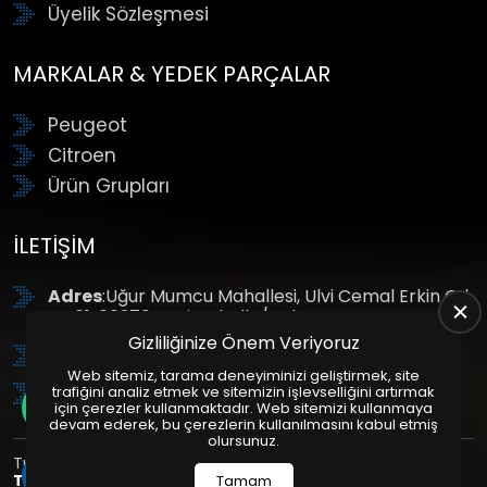
Üyelik Sözleşmesi
MARKALAR & YEDEK PARÇALAR
Peugeot
Citroen
Ürün Grupları
İLETIŞIM
Adres
:Uğur Mumcu Mahallesi, Ulvi Cemal Erkin Cd.
No:61, 06370 Yenimahalle/Ankara
Gizliliğinize Önem Veriyoruz
Tel
: +90 (312) 354 8888
Web sitemiz, tarama deneyiminizi geliştirmek, site
GSM
: +90 (532) 343 4085
trafiğini analiz etmek ve sitemizin işlevselliğini artırmak
için çerezler kullanmaktadır. Web sitemizi kullanmaya
devam ederek, bu çerezlerin kullanılmasını kabul etmiş
olursunuz.
Tüm Hakları Saklıdır. | Bu site Us Yazılım
Kurumsal Web
Tasarım
ve
E-Ticaret
Paketleri ile Hazırlanmıştır. © 2025
Tamam