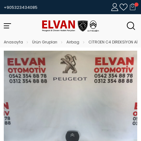
+905323434085
Anasayfa
Ürün Grupları
Airbag
CİTROEN C4 DİREKSİYON Aİ