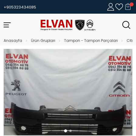
+905323434085
Anasayfa
Ürün Grupları
Tampon - Tampon Parçaları
Citr