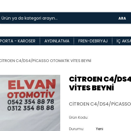
ARA
PORTA - KAROSER
AYDINLATMA
FREN-DEBRIYAJ
İÇ AKS
CİTROEN C4/DS4/PİCASSO OTOMATİK VİTES BEYNİ
CİTROEN C4/DS
VİTES BEYNİ
CİTROEN C4/DS4/PİCASSO 
Ürün Kodu:
Durumu:
Yeni