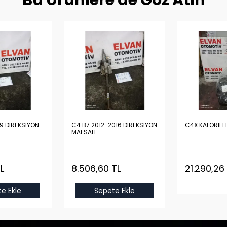
Bu Ürünlere de Göz Atın
9 DİREKSİYON
C4 B7 2012-2016 DİREKSİYON
C4X KALORİFE
MAFSALI
L
8.506,60 TL
21.290,26
e Ekle
Sepete Ekle