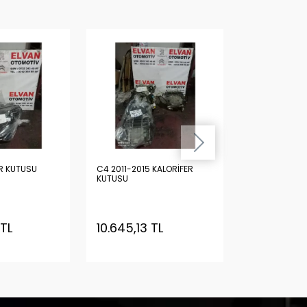
R KUTUSU
C4 2011-2015 KALORİFER
C4 ESKİ MODEL KALORİF
KUTUSU
KUTUSU
 TL
10.645,13 TL
7.508,62 