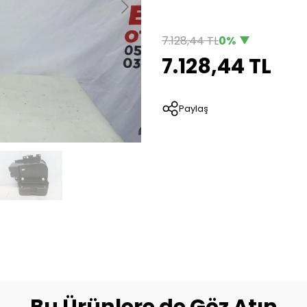
7.128,44 TL
0%
7.128,44 TL
Paylaş