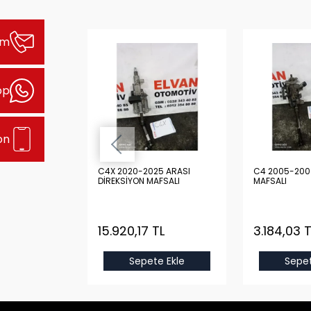
şim
pp
on
 ARASI
C4X 2020-2025 ARASI
C4 2005-200
 KOLU
DİREKSİYON MAFSALI
MAFSALI
TL
15.920,17 TL
3.184,03 T
e Ekle
Sepete Ekle
Sepet