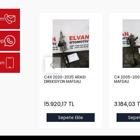
şim
pp
on
 ARASI
C4X 2020-2025 ARASI
C4 2005-200
 KOLU
DİREKSİYON MAFSALI
MAFSALI
TL
15.920,17 TL
3.184,03 T
e Ekle
Sepete Ekle
Sepet