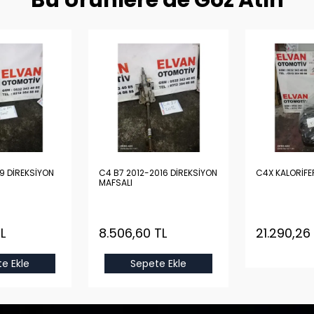
Bu Ürünlere de Göz Atın
9 DİREKSİYON
C4 B7 2012-2016 DİREKSİYON
C4X KALORİFE
MAFSALI
L
8.506,60 TL
21.290,26
e Ekle
Sepete Ekle