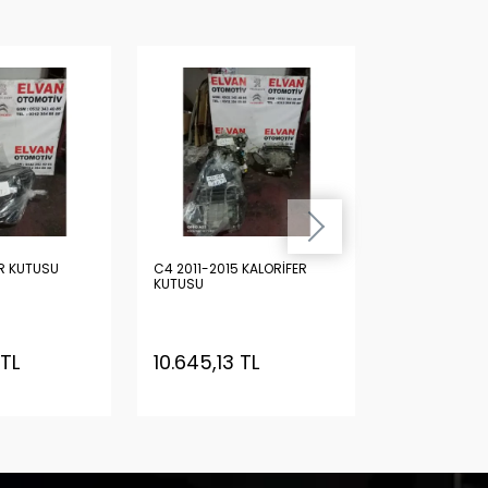
R KUTUSU
C4 2011-2015 KALORİFER
C4 ESKİ MODEL KALORİF
KUTUSU
KUTUSU
 TL
10.645,13 TL
7.508,62 