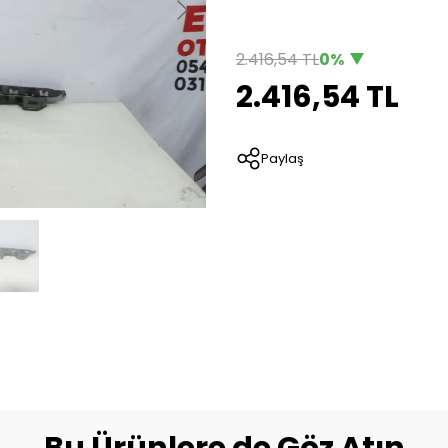
2.416,54 TL
0%
2.416,54 TL
Paylaş