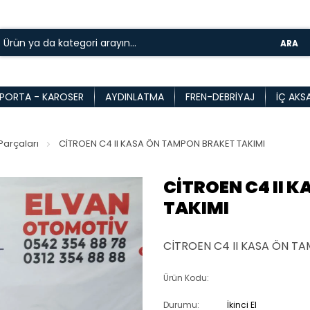
ARA
PORTA - KAROSER
AYDINLATMA
FREN-DEBRIYAJ
İÇ AKS
arçaları
CİTROEN C4 II KASA ÖN TAMPON BRAKET TAKIMI
CİTROEN C4 II 
TAKIMI
CİTROEN C4 II KASA ÖN T
Ürün Kodu:
Durumu:
İkinci El