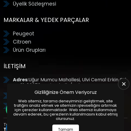
Üyelik Sözleşmesi
MARKALAR & YEDEK PARÇALAR
Peugeot
Citroen
Ürün Grupları
İLETIŞIM
Adres
:Uğur Mumcu Mahallesi, Ulvi Cemal Erkin Cd.
No:61, 06370 Yenimahalle/Ankara
Gizliliğinize Önem Veriyoruz
Tel
: +90 (312) 354 8888
Web sitemiz, tarama deneyiminizi geliştirmek, site
GSM
: +90 (532) 343 4085
trafiğini analiz etmek ve sitemizin işlevselliğini artırmak
için çerezler kullanmaktadır. Web sitemizi kullanmaya
devam ederek, bu çerezlerin kullanılmasını kabul etmiş
olursunuz.
Tüm Hakları Saklıdır. | Bu site Us Yazılım
Kurumsal Web
Tasarım
ve
E-Ticaret
Paketleri ile Hazırlanmıştır. © 2025
Tamam