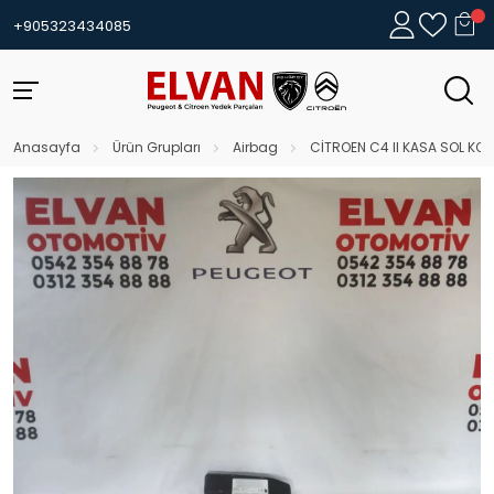
+905323434085
Anasayfa
Ürün Grupları
Airbag
CİTROEN C4 II KASA SOL KO