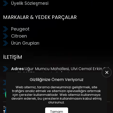
Üyelik Sözleşmesi
MARKALAR & YEDEK PARÇALAR
Peugeot
Citroen
Ürün Grupları
İLETIŞIM
Adres
:Uğur Mumcu Mahallesi, Ulvi Cemal Erkin Cd.
No:61, 06370 Yenimahalle/Ankara
Gizliliğinize Önem Veriyoruz
Tel
: +90 (312) 354 8888
Web sitemiz, tarama deneyiminizi geliştirmek, site
GSM
: +90 (532) 343 4085
trafiğini analiz etmek ve sitemizin işlevselliğini artırmak
için çerezler kullanmaktadır. Web sitemizi kullanmaya
devam ederek, bu çerezlerin kullanılmasını kabul etmiş
olursunuz.
Tüm Hakları Saklıdır. | Bu site Us Yazılım
Kurumsal Web
Tasarım
ve
E-Ticaret
Paketleri ile Hazırlanmıştır. © 2025
Tamam