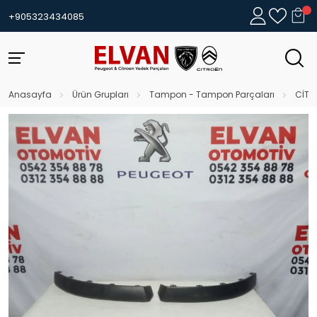
+905323434085
Anasayfa
Ürün Grupları
Tampon - Tampon Parçaları
CİTR