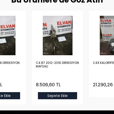
Bu Ürünlere de Göz Atın
9 DİREKSİYON
C4 B7 2012-2016 DİREKSİYON
C4X KALORİFE
MAFSALI
L
8.506,60 TL
21.290,26
e Ekle
Sepete Ekle