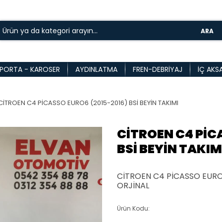
ARA
PORTA - KAROSER
AYDINLATMA
FREN-DEBRIYAJ
İÇ AKS
CİTROEN C4 PİCASSO EURO6 (2015-2016) BSİ BEYİN TAKIMI
CİTROEN C4 PİC
BSİ BEYİN TAKIM
CİTROEN C4 PİCASSO EURO6
ORJİNAL
Ürün Kodu: