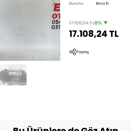
Durumu:
İkinci El
17.108,24 TL
0%
17.108,24 TL
Paylaş