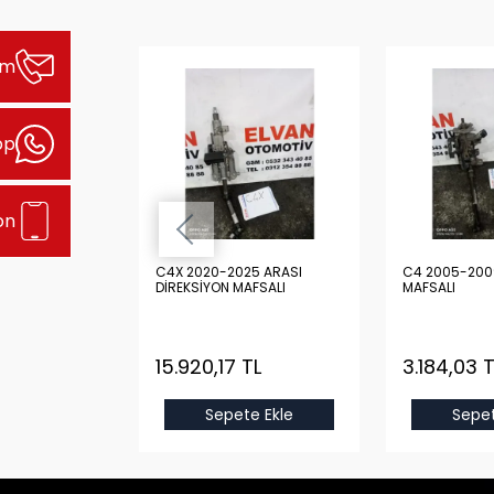
şim
pp
on
 ARASI
C4X 2020-2025 ARASI
C4 2005-200
 KOLU
DİREKSİYON MAFSALI
MAFSALI
TL
15.920,17 TL
3.184,03 T
e Ekle
Sepete Ekle
Sepet