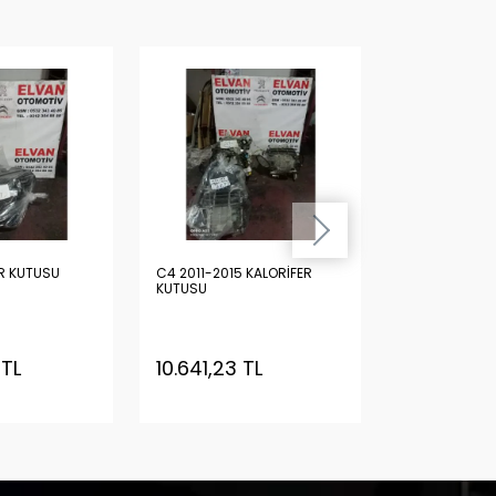
R KUTUSU
C4 2011-2015 KALORİFER
C4 ESKİ MODEL KALORİF
KUTUSU
KUTUSU
 TL
10.641,23 TL
7.505,87 