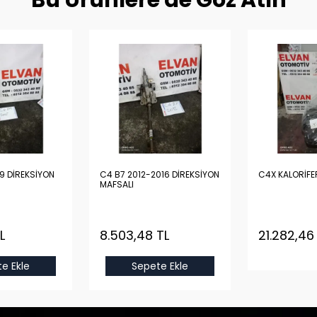
Bu Ürünlere de Göz Atın
9 DİREKSİYON
C4 B7 2012-2016 DİREKSİYON
C4X KALORİFE
MAFSALI
L
8.503,48 TL
21.282,46
e Ekle
Sepete Ekle