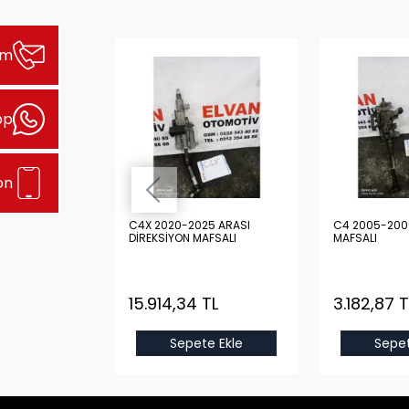
şim
pp
on
 ARASI
C4X 2020-2025 ARASI
C4 2005-200
 KOLU
DİREKSİYON MAFSALI
MAFSALI
TL
15.914,34 TL
3.182,87 T
e Ekle
Sepete Ekle
Sepet