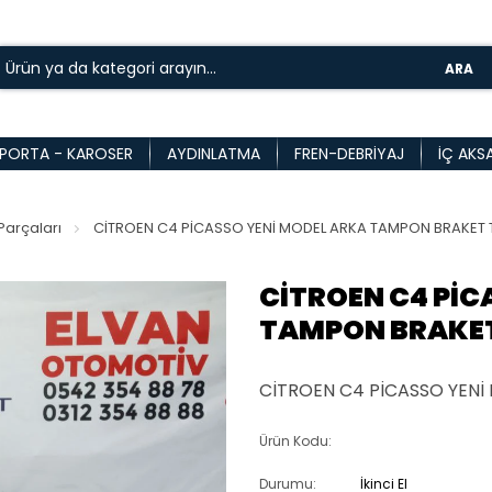
ARA
PORTA - KAROSER
AYDINLATMA
FREN-DEBRIYAJ
İÇ AKS
arçaları
CİTROEN C4 PİCASSO YENİ MODEL ARKA TAMPON BRAKET 
CİTROEN C4 PİC
TAMPON BRAKET
CİTROEN C4 PİCASSO YENİ
Ürün Kodu:
Durumu:
İkinci El