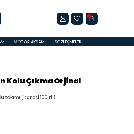
AM
MOTOR AKSAMI
SÖZLEŞMELER
on Kolu Çıkma Orjinal
u takımı ( tanesi 100 tl )