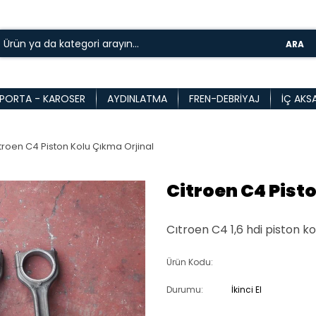
ARA
PORTA - KAROSER
AYDINLATMA
FREN-DEBRIYAJ
İÇ AKS
troen C4 Piston Kolu Çıkma Orjinal
Citroen C4 Pist
Cıtroen C4 1,6 hdi piston kol
Ürün Kodu:
Durumu:
İkinci El