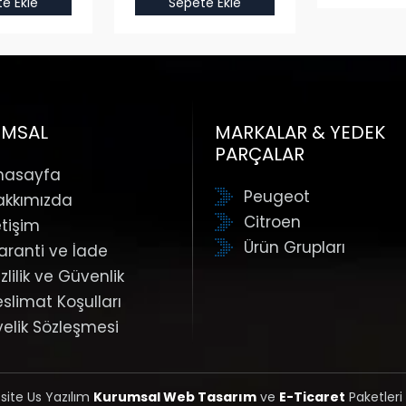
e Ekle
Sepete Ekle
UMSAL
MARKALAR & YEDEK
PARÇALAR
nasayfa
Peugeot
akkımızda
Citroen
etişim
Ürün Grupları
aranti ve İade
zlilik ve Güvenlik
eslimat Koşulları
yelik Sözleşmesi
 site Us Yazılım
Kurumsal Web Tasarım
ve
E-Ticaret
Paketleri 