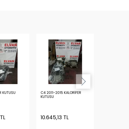
R KUTUSU
C4 2011-2015 KALORİFER
C4 ESKİ MODEL KALORİF
KUTUSU
KUTUSU
 TL
10.645,13 TL
7.508,62 