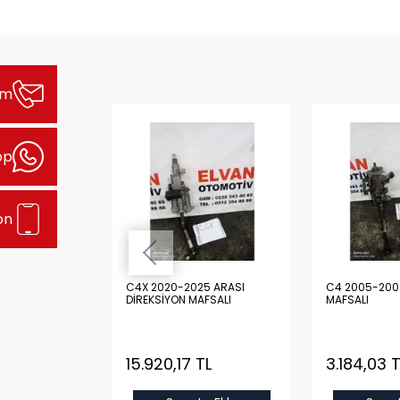
şim
pp
on
 ARASI
C4X 2020-2025 ARASI
C4 2005-200
 KOLU
DİREKSİYON MAFSALI
MAFSALI
TL
15.920,17 TL
3.184,03 T