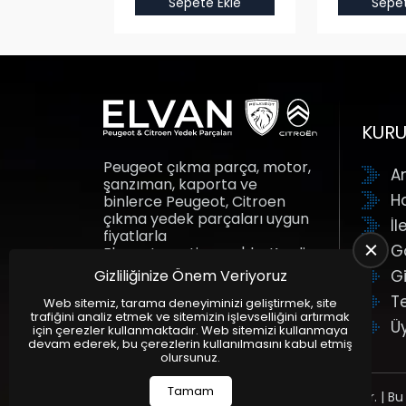
e Ekle
Sepete Ekle
Sepet
KUR
Peugeot çıkma parça, motor,
A
şanzıman, kaporta ve
H
binlerce Peugeot, Citroen
çıkma yedek parçaları uygun
İl
fiyatlarla
G
Elvanotomotiv.com'da. Kredi
kartına taksit fırsatı ile yedek
Gizliliğinize Önem Veriyoruz
Gi
parçalar adresine gelsin.
T
Elvan Otomotiv.
Web sitemiz, tarama deneyiminizi geliştirmek, site
trafiğini analiz etmek ve sitemizin işlevselliğini artırmak
Ü
için çerezler kullanmaktadır. Web sitemizi kullanmaya
devam ederek, bu çerezlerin kullanılmasını kabul etmiş
olursunuz.
Tamam
Tüm Hakları Saklıdır. | Bu