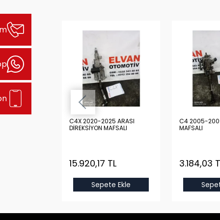
şim
pp
on
 ARASI
C4X 2020-2025 ARASI
C4 2005-200
 KOLU
DİREKSİYON MAFSALI
MAFSALI
TL
15.920,17 TL
3.184,03 T
e Ekle
Sepete Ekle
Sepet