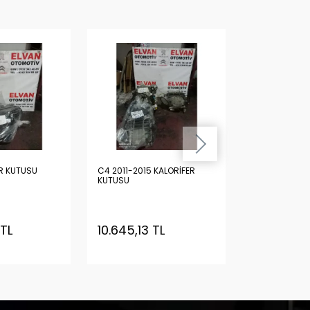
R KUTUSU
C4 2011-2015 KALORİFER
C4 ESKİ MODEL KALORİF
KUTUSU
KUTUSU
 TL
10.645,13 TL
7.508,62 