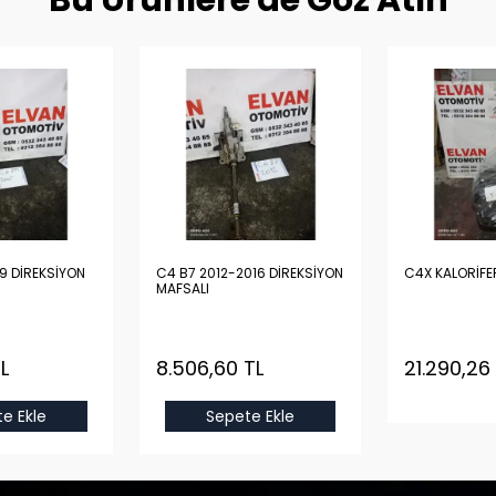
Bu Ürünlere de Göz Atın
9 DİREKSİYON
C4 B7 2012-2016 DİREKSİYON
C4X KALORİFE
MAFSALI
L
8.506,60 TL
21.290,26
e Ekle
Sepete Ekle