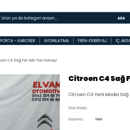
ARA
PORTA - KAROSER
AYDINLATMA
FREN-DEBRIYAJ
İÇ AKS
oen C4 Sağ Far Sıfır Yan Sanayi
Citroen C4 Sağ F
Citroen C4 Yeni Model Sağ F
Ürün Kodu:
Durumu:
Yeni