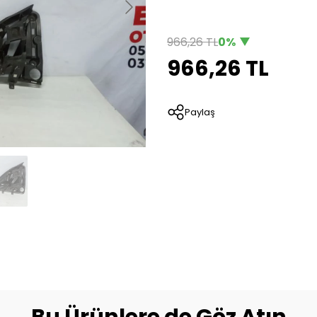
966,26 TL
0%
966,26 TL
Paylaş