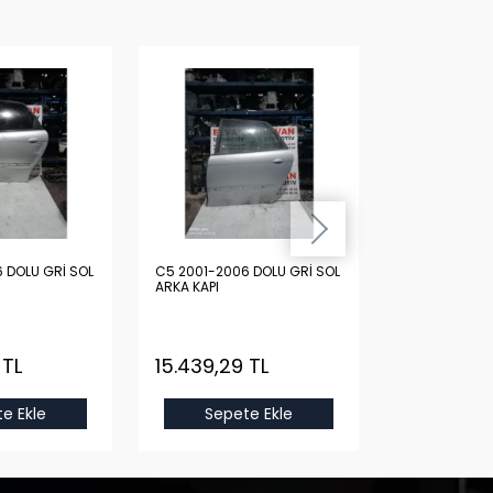
 DOLU GRİ SOL
C5 2001-2006 DOLU GRİ SOL
C5 2011-2014
ARKA KAPI
VİTES KOLU
 TL
15.439,29 TL
10.593,73
e Ekle
Sepete Ekle
Sepet