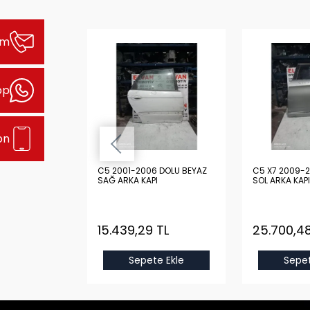
şim
pp
on
 DOLU GRİ
C5 2001-2006 DOLU BEYAZ
C5 X7 2009-2
I
SAĞ ARKA KAPI
SOL ARKA KAPI
 TL
15.439,29 TL
25.700,48
e Ekle
Sepete Ekle
Sepet