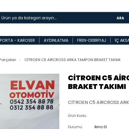
ARA
PORTA - KAROSER
AYDINLATMA
FREN-DEBRIYAJ
İÇ AKS
arçaları
CİTROEN C5 AİRCROSS ARKA TAMPON BRAKET TAKIMI
CİTROEN C5 Aİ
BRAKET TAKIMI
CİTROEN C5 AİRCROSS AR
Ürün Kodu:
Durumu:
İkinci El