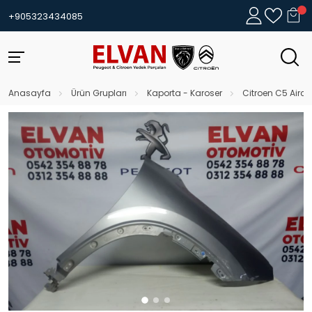
+905323434085
Anasayfa
Ürün Grupları
Kaporta - Karoser
Citroen C5 Airc